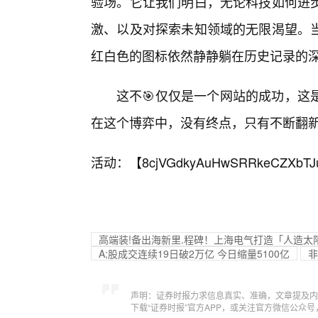
验场。它让我们明白，无论科技如何进
激、以及对探索未知领域的无限渴望。当
红白色的图标依然静静躺在历史记录的
这不🎯仅仅是一个网站的成功，这
在这个博弈中，没有终点，只有不断翻
活动：【
8cjVGdkyAuHwSRRkeCZXbTJ
高端装!备出海新里.程碑！上海电气打造「人造太
A;股成交连续19日破2万亿 今日缩量5100亿
非
声明：证券时报力求信息真实、准确，文章提及内
下载“证券时报”官方APP，或关注官方微信公众