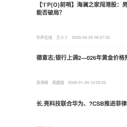
【‘I’P{O}前哨】海澜之家闯港股
能否破局？
华声在线
王小丫
2026-02-05 06:07:02
德意志;银行上调2—026年黄金价格
澎湃网
高建国
2026-01-24 12:05:02
长.亮科技联合华为、?CSB推进菲