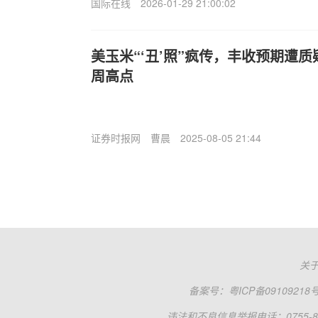
国际在线
2026-01-29 21:00:02
美玉米“‘丑’照”疯传，丰收预期遭
周高点
证券时报网
曹晨
2025-08-05 21:44
关
备案号：
粤ICP备09109218
违法和不良信息举报电话：0755-83