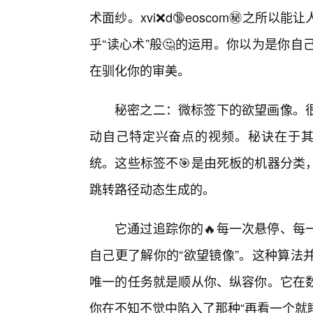
术面纱。xvi❌d🔞eoscom㊙️之
乎“读心术”般🤔的运用。你以为是你
在驯化你的审美。
秘密之二：微标签下的欲望画像。
动自己特定兴奋点的视频。秘诀在于其
统。这些标签不🎯是由死板的机器分类
跳转路径动态生成的。
它通过追踪你的🔥每一次悬停、每
自己更了解你的“欲望镜像”。这种算法
唯一的任务就是顺从你、纵容你。它在
你在不知不觉中陷入了那种“再看一个就